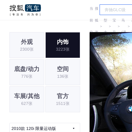
当
搜
车
宝
前
狐
型
宝
马
＞
＞
＞
＞
位
汽
大
马
(进
外观
内饰
置:
车
全
口)
2300张
3223张
底盘/动力
空间
776张
136张
车展/其他
官方
627张
1511张
2010款 120i 限量运动版