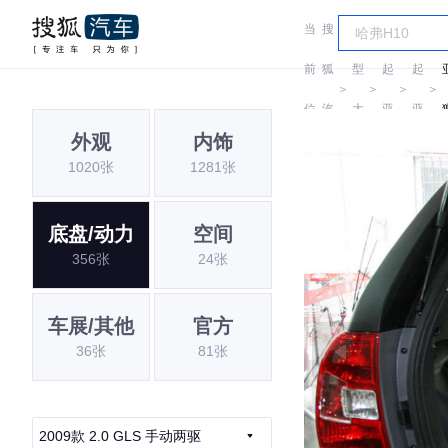
当
搜
车
前
狐
型
起
起
＞
＞
＞
＞
位
汽
大
亚
亚
外观
内饰
置:
车
全
1020张
1281张
底盘/动力
空间
356张
24张
车展/其他
官方
36张
81张
2009款 2.0 GLS 手动两驱