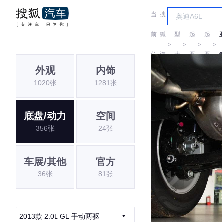
当
搜
车
前
狐
型
起
起
＞
＞
＞
＞
位
汽
大
亚
亚
外观
内饰
置:
车
全
1020张
1281张
底盘/动力
空间
356张
24张
车展/其他
官方
36张
81张
2013款 2.0L GL 手动两驱