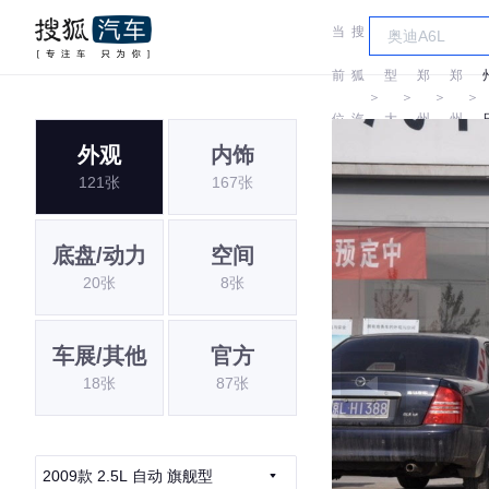
当
搜
车
风
风
前
狐
型
郑
郑
＞
＞
＞
＞
位
汽
大
州
州
外观
内饰
置:
车
全
日
日
121张
167张
产
产
底盘/动力
空间
20张
8张
车展/其他
官方
18张
87张
2009款 2.5L 自动 旗舰型