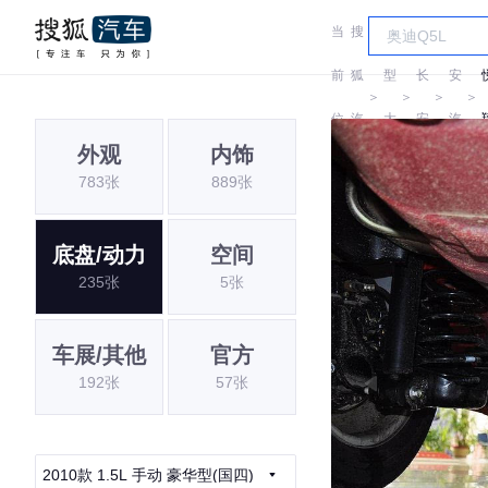
当
搜
车
长
前
狐
型
长
安
＞
＞
＞
＞
位
汽
大
安
汽
外观
内饰
置:
车
全
车
783张
889张
底盘/动力
空间
235张
5张
车展/其他
官方
192张
57张
2010款 1.5L 手动 豪华型(国四)