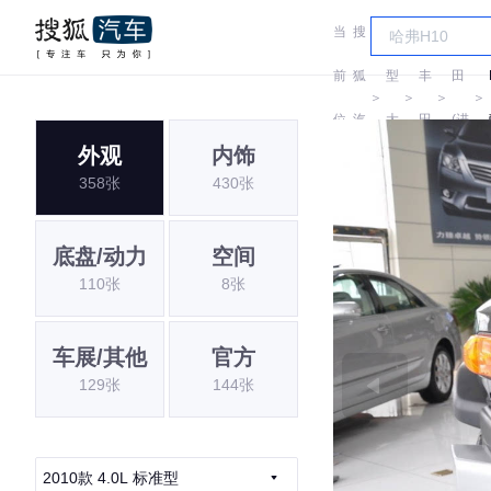
当
搜
车
丰
前
狐
型
丰
田
＞
＞
＞
＞
位
汽
大
田
(进
外观
内饰
置:
车
全
口)
358张
430张
底盘/动力
空间
110张
8张
车展/其他
官方
129张
144张
2010款 4.0L 标准型