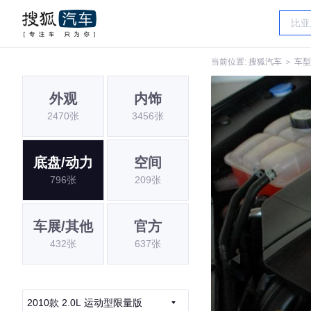
当前位置:
搜狐汽车
＞
车型
外观
内饰
2470张
3456张
底盘/动力
空间
796张
209张
车展/其他
官方
432张
637张
2010款 2.0L 运动型限量版