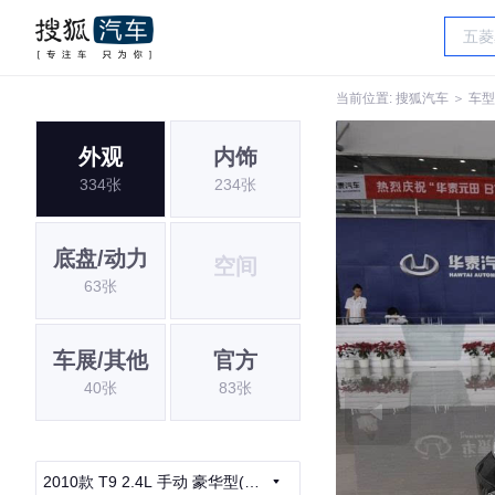
当前位置:
搜狐汽车
＞
车型
外观
内饰
334张
234张
底盘/动力
空间
63张
车展/其他
官方
40张
83张
2010款 T9 2.4L 手动 豪华型(四