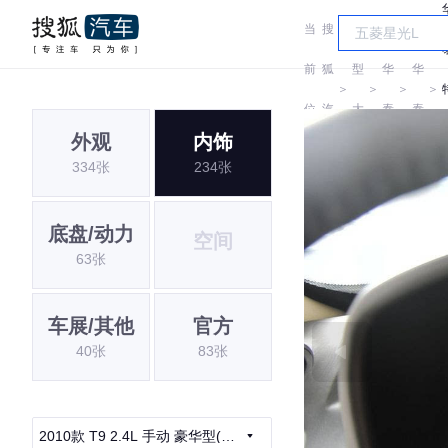
当
搜
车
前
狐
型
华
华
＞
＞
＞
＞
位
汽
大
泰
泰
外观
内饰
置:
车
全
334张
234张
底盘/动力
空间
63张
车展/其他
官方
40张
83张
2010款 T9 2.4L 手动 豪华型(四