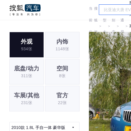
当
搜
车
汽
前
狐
型
别
通
＞
＞
＞
＞
位
汽
大
克
用
外观
内饰
置:
车
全
别
934张
1148张
克
底盘/动力
空间
311张
8张
车展/其他
官方
231张
22张
2010款 1.8L 手自一体 豪华版