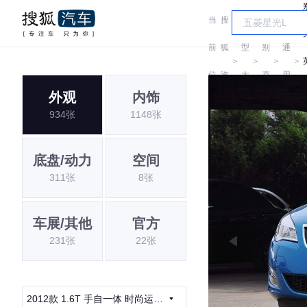
当
搜
车
汽
前
狐
型
别
通
＞
＞
＞
＞
位
汽
大
克
用
外观
内饰
置:
车
全
别
934张
1148张
克
底盘/动力
空间
311张
8张
车展/其他
官方
231张
22张
2012款 1.6T 手自一体 时尚运动