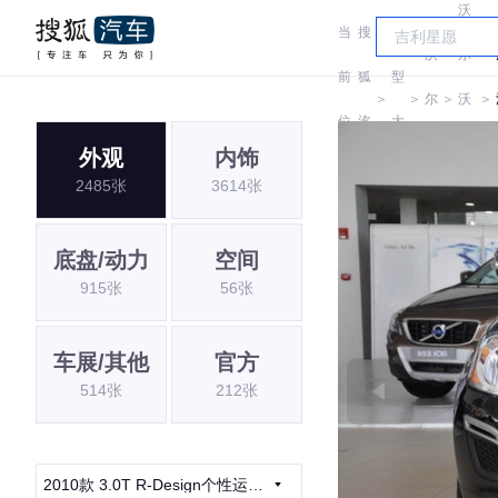
沃
当
搜
车
沃
尔
前
狐
型
＞
＞
尔
＞
沃
＞
位
汽
大
沃
(进
外观
内饰
置:
车
全
2485张
3614张
口)
底盘/动力
空间
915张
56张
车展/其他
官方
514张
212张
2010款 3.0T R-Design个性运动