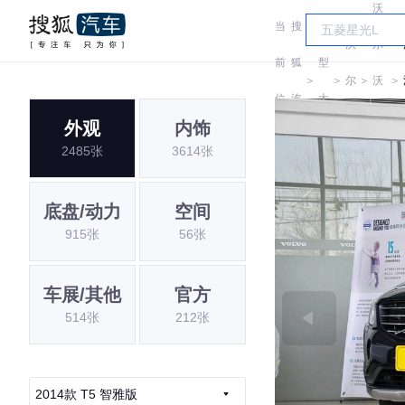
沃
当
搜
车
沃
尔
前
狐
型
＞
＞
尔
＞
沃
＞
位
汽
大
沃
(进
外观
内饰
置:
车
全
2485张
3614张
口)
底盘/动力
空间
915张
56张
车展/其他
官方
514张
212张
2014款 T5 智雅版