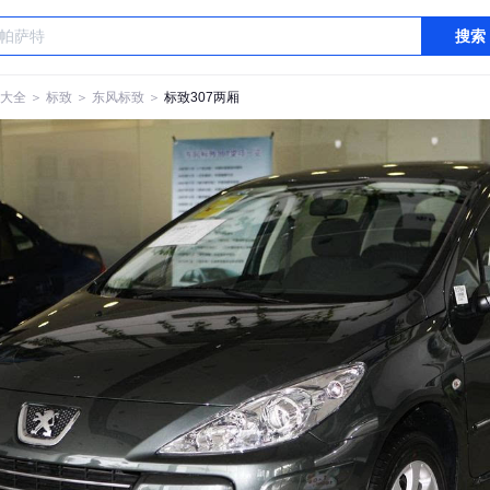
搜索
大全
＞
标致
＞
东风标致
＞
标致307两厢