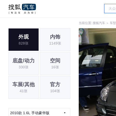
当前位置:
搜狐汽车
＞
车型
外观
内饰
828张
1149张
底盘/动力
空间
330张
16张
车展/其他
官方
41张
104张
2010款 1.6L 手动豪华版