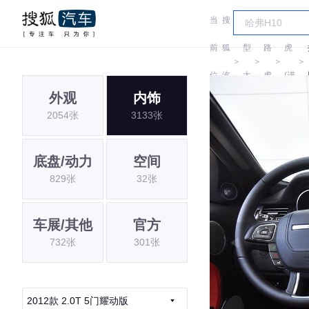
当
搜
车
路
前
狐
型
路
虎
＞
＞
＞
＞
位
汽
大
虎
(进
外观
内饰
置:
车
全
口)
2054张
3133张
底盘/动力
空间
829张
32张
车展/其他
官方
732张
301张
2012款 2.0T 5门耀动版