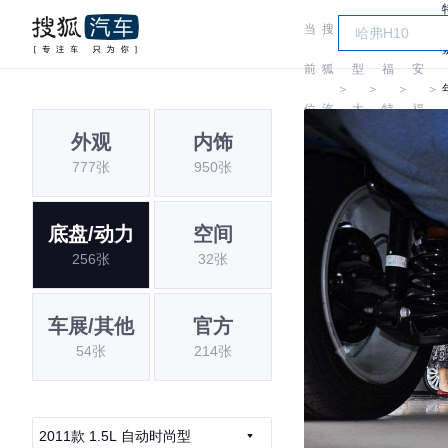
当
搜
车
长
前
狐
型
福
安
＞
＞
＞
＞
位
汽
大
特
福
外观
内饰
置:
车
全
特
777张
950张
底盘/动力
空间
256张
32张
车展/其他
官方
54张
214张
2011款 1.5L 自动时尚型