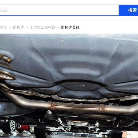
搜索
大全
＞
斯柯达
＞
上汽大众斯柯达
＞
斯柯达昊锐