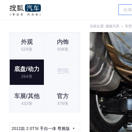
当前位置:
搜狐汽车
＞
车型
外观
内饰
529张
938张
底盘/动力
空间
264张
车展/其他
官方
432张
376张
2012款 2.0TSI 手自一体 尊雅版