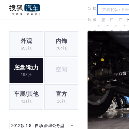
当
搜
车
前
狐
型
江
江
＞
＞
＞
＞
位
汽
大
淮
淮
外观
内饰
置:
车
全
653张
764张
底盘/动力
空间
198张
车展/其他
官方
411张
28张
2012款 1.8L 自动 豪华公务型