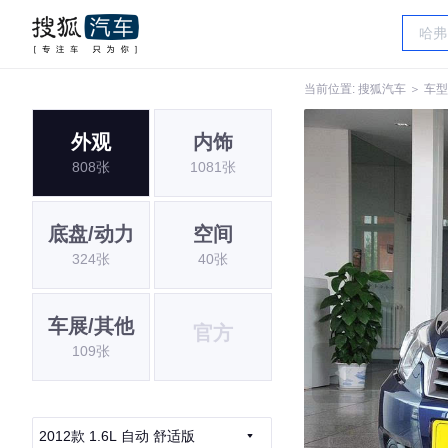
当前位置:
搜狐汽车
＞
车型
外观
内饰
808张
1081张
底盘/动力
空间
324张
40张
车展/其他
官方
109张
2012款 1.6L 自动 舒适版