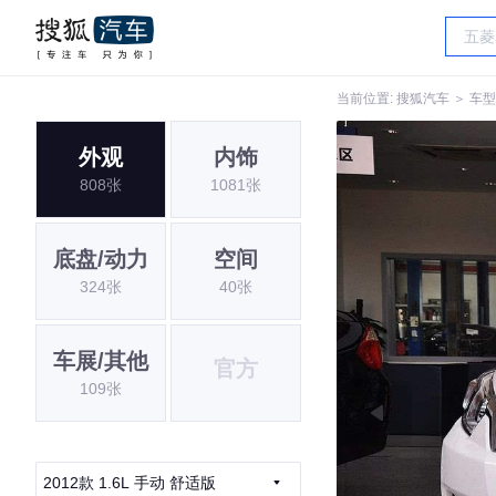
当前位置:
搜狐汽车
＞
车型
外观
内饰
808张
1081张
底盘/动力
空间
324张
40张
车展/其他
官方
109张
2012款 1.6L 手动 舒适版