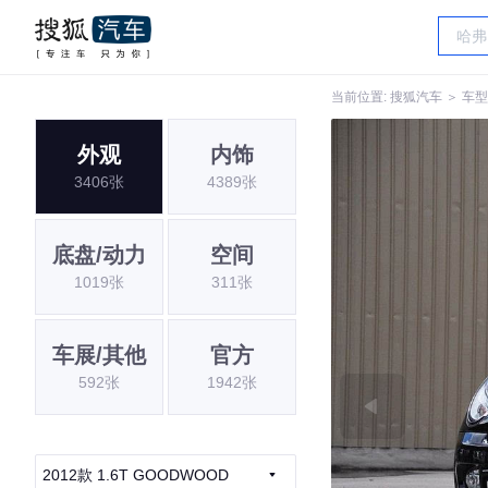
当前位置:
搜狐汽车
＞
车型
外观
内饰
3406张
4389张
底盘/动力
空间
1019张
311张
车展/其他
官方
592张
1942张
2012款 1.6T GOODWOOD