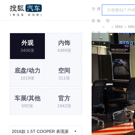
当
搜
车
前
狐
型
＞
＞
MINI
＞
MIN
位
汽
大
外观
内饰
置:
车
全
3406张
4389张
底盘/动力
空间
1019张
311张
车展/其他
官方
592张
1942张
2016款 1.5T COOPER 表现派