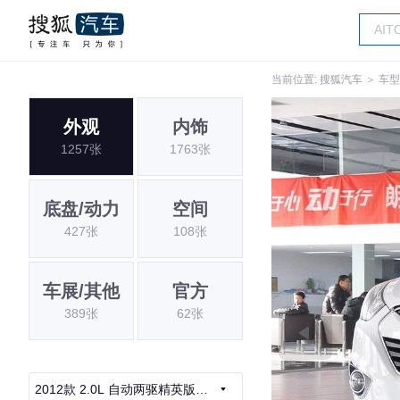
当前位置:
搜狐汽车
＞
车型
外观
内饰
1257张
1763张
底盘/动力
空间
427张
108张
车展/其他
官方
389张
62张
2012款 2.0L 自动两驱精英版