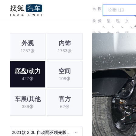
当
搜
车
北
前
狐
型
现
京
＞
＞
＞
＞
位
汽
大
代
现
i
外观
内饰
置:
车
全
代
1257张
1763张
底盘/动力
空间
427张
108张
车展/其他
官方
389张
62张
2021款 2.0L 自动两驱领先版