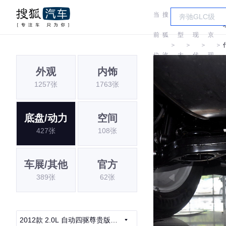
当
搜
车
北
前
狐
型
现
京
＞
＞
＞
＞
位
汽
大
代
现
i
外观
内饰
置:
车
全
代
1257张
1763张
底盘/动力
空间
427张
108张
车展/其他
官方
389张
62张
2012款 2.0L 自动四驱尊贵版