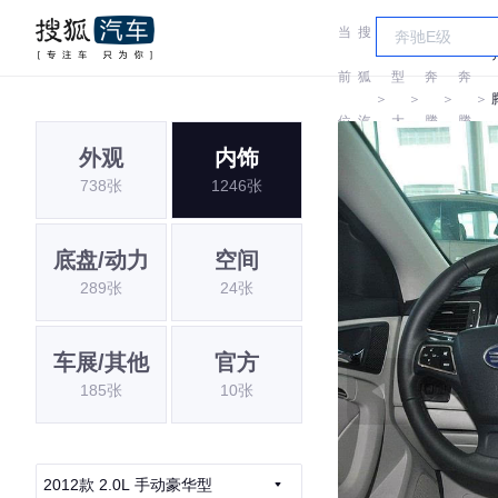
当
搜
车
前
狐
型
奔
奔
＞
＞
＞
＞
位
汽
大
腾
腾
外观
内饰
置:
车
全
738张
1246张
底盘/动力
空间
289张
24张
车展/其他
官方
185张
10张
2012款 2.0L 手动豪华型