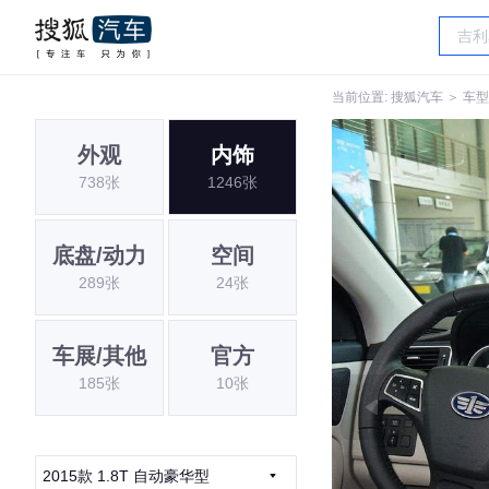
当前位置:
搜狐汽车
＞
车型
外观
内饰
738张
1246张
底盘/动力
空间
289张
24张
车展/其他
官方
185张
10张
2015款 1.8T 自动豪华型