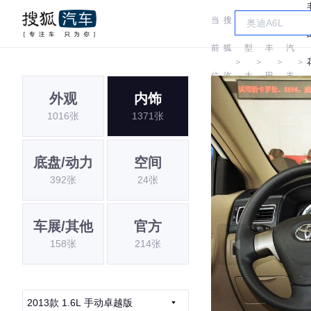
当
搜
车
一
前
狐
型
丰
汽
＞
＞
＞
＞
位
汽
大
田
丰
外观
内饰
置:
车
全
田
1016张
1371张
底盘/动力
空间
392张
24张
车展/其他
官方
158张
214张
2013款 1.6L 手动卓越版