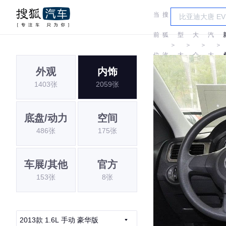
当
搜
车
上
前
狐
型
大
汽
＞
＞
＞
＞
位
汽
大
众
大
外观
内饰
置:
车
全
众
1403张
2059张
底盘/动力
空间
486张
175张
车展/其他
官方
153张
8张
2013款 1.6L 手动 豪华版