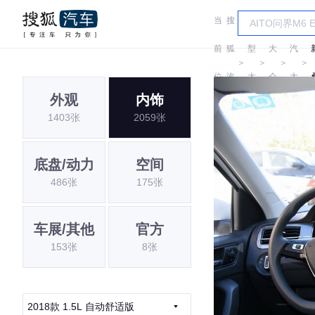
当
搜
车
上
前
狐
型
大
汽
＞
＞
＞
＞
位
汽
大
众
大
外观
内饰
置:
车
全
众
1403张
2059张
底盘/动力
空间
486张
175张
车展/其他
官方
153张
8张
2018款 1.5L 自动舒适版