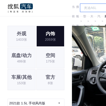
当
搜
车
上
前
狐
型
大
汽
＞
＞
＞
＞
位
汽
大
众
大
外观
内饰
置:
车
全
众
1403张
2059张
底盘/动力
空间
486张
175张
车展/其他
官方
153张
8张
2021款 1.5L 手动风尚版