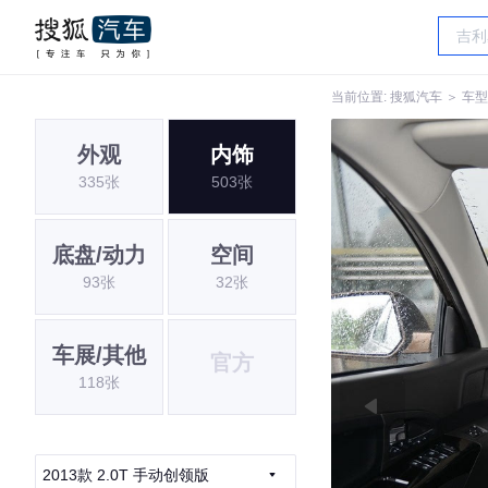
当前位置:
搜狐汽车
＞
车型
外观
内饰
335张
503张
底盘/动力
空间
93张
32张
车展/其他
官方
118张
2013款 2.0T 手动创领版