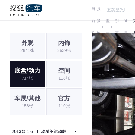
当
搜
车
汽
前
狐
型
别
通
＞
＞
＞
＞
位
汽
大
克
用
外观
内饰
置:
车
全
别
2841张
3639张
克
底盘/动力
空间
714张
118张
车展/其他
官方
156张
110张
2013款 1.6T 自动精英运动版