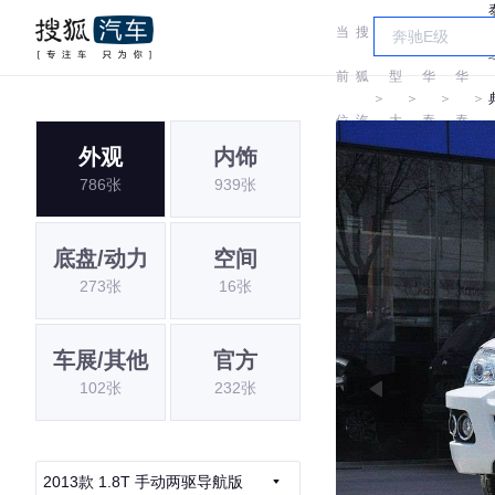
当
搜
车
前
狐
型
华
华
＞
＞
＞
＞
位
汽
大
泰
泰
外观
内饰
置:
车
全
786张
939张
底盘/动力
空间
273张
16张
车展/其他
官方
102张
232张
2013款 1.8T 手动两驱导航版