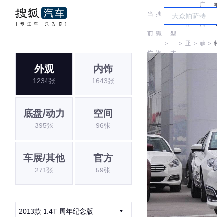
广
当
搜
车
菲
汽
前
狐
型
＞
＞
亚
＞
菲
＞
位
汽
大
特
亚
外观
内饰
置:
车
全
1234张
1643张
特
底盘/动力
空间
395张
96张
车展/其他
官方
271张
59张
2013款 1.4T 周年纪念版