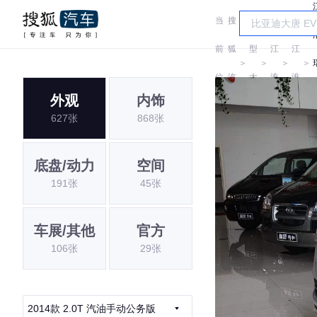
当
搜
车
前
狐
型
江
江
＞
＞
＞
＞
位
汽
大
淮
淮
外观
内饰
置:
车
全
627张
868张
底盘/动力
空间
191张
45张
车展/其他
官方
106张
29张
2014款 2.0T 汽油手动公务版