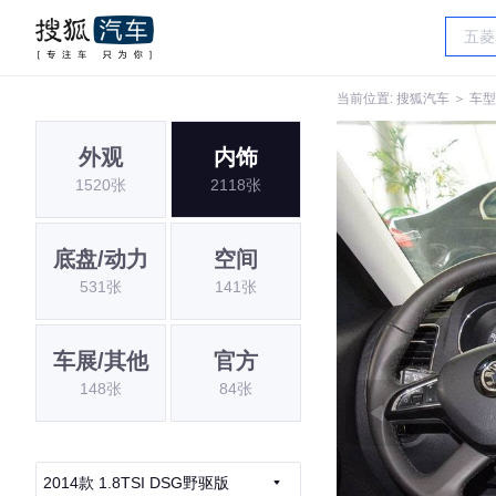
当前位置:
搜狐汽车
＞
车型
外观
内饰
1520张
2118张
底盘/动力
空间
531张
141张
车展/其他
官方
148张
84张
2014款 1.8TSI DSG野驱版