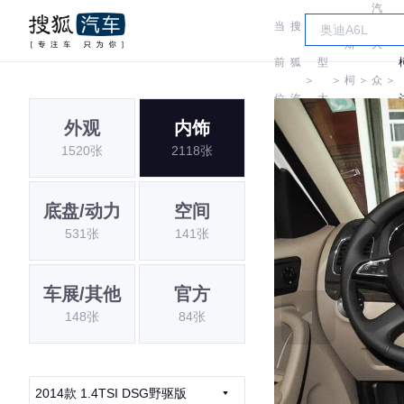
汽
当
搜
车
斯
大
前
狐
型
＞
＞
柯
＞
众
＞
位
汽
大
达
斯
外观
内饰
置:
车
全
Y
1520张
2118张
柯
达
底盘/动力
空间
531张
141张
车展/其他
官方
148张
84张
2014款 1.4TSI DSG野驱版