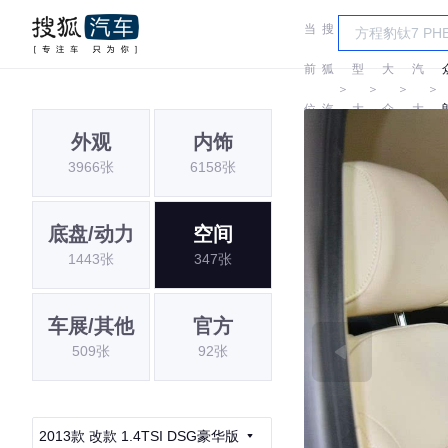
当
搜
车
上
前
狐
型
大
汽
＞
＞
＞
＞
位
汽
大
众
大
外观
内饰
置:
车
全
众
3966张
6158张
底盘/动力
空间
1443张
347张
车展/其他
官方
509张
92张
2013款 改款 1.4TSI DSG豪华版