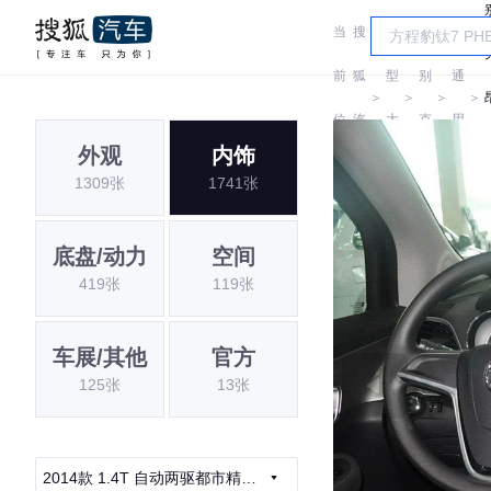
当
搜
车
汽
前
狐
型
别
通
＞
＞
＞
＞
位
汽
大
克
用
外观
内饰
置:
车
全
别
1309张
1741张
克
底盘/动力
空间
419张
119张
车展/其他
官方
125张
13张
2014款 1.4T 自动两驱都市精英