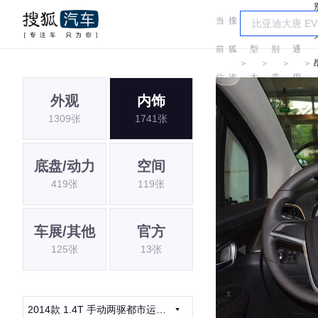
当
搜
车
汽
前
狐
型
别
通
＞
＞
＞
＞
位
汽
大
克
用
外观
内饰
置:
车
全
别
1309张
1741张
克
底盘/动力
空间
419张
119张
车展/其他
官方
125张
13张
2014款 1.4T 手动两驱都市运动