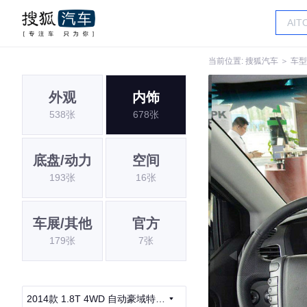
当前位置:
搜狐汽车
＞
车型
外观
内饰
538张
678张
底盘/动力
空间
193张
16张
车展/其他
官方
179张
7张
2014款 1.8T 4WD 自动豪域特装