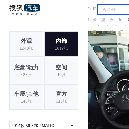
当
搜
车
奔
前
狐
型
奔
驰
＞
＞
＞
＞
位
汽
大
驰
(进
外观
内饰
置:
车
全
口)
1249张
1617张
底盘/动力
空间
428张
40张
车展/其他
官方
148张
613张
2014款 ML320 4MATIC