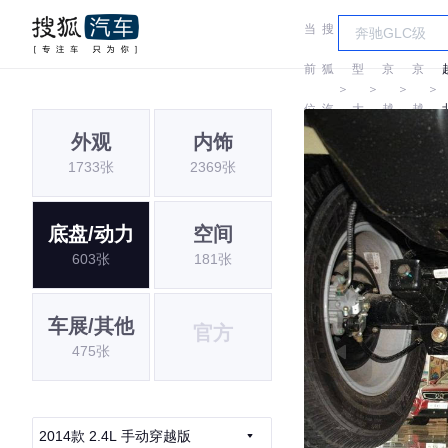
当
搜
车
北
北
前
狐
型
京
京
＞
＞
＞
＞
位
汽
大
越
越
外观
内饰
置:
车
全
野
野
1733张
2369张
底盘/动力
空间
603张
181张
车展/其他
官方
475张
2014款 2.4L 手动穿越版