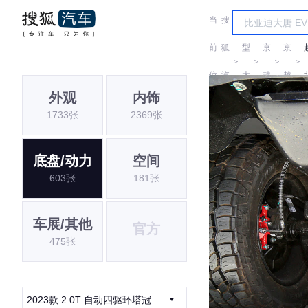
当
搜
车
北
北
前
狐
型
京
京
＞
＞
＞
＞
位
汽
大
越
越
外观
内饰
置:
车
全
野
野
1733张
2369张
底盘/动力
空间
603张
181张
车展/其他
官方
475张
2023款 2.0T 自动四驱环塔冠军