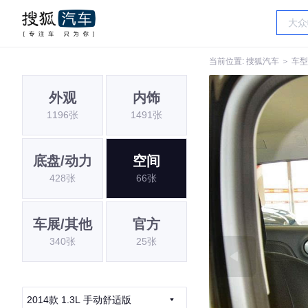
当前位置:
搜狐汽车
＞
车型
外观
内饰
1196张
1491张
底盘/动力
空间
428张
66张
车展/其他
官方
340张
25张
2014款 1.3L 手动舒适版