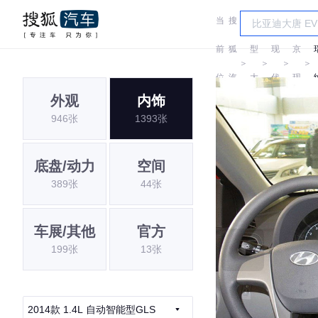
当
搜
车
北
前
狐
型
现
京
＞
＞
＞
＞
位
汽
大
代
现
外观
内饰
置:
车
全
代
946张
1393张
底盘/动力
空间
389张
44张
车展/其他
官方
199张
13张
2014款 1.4L 自动智能型GLS