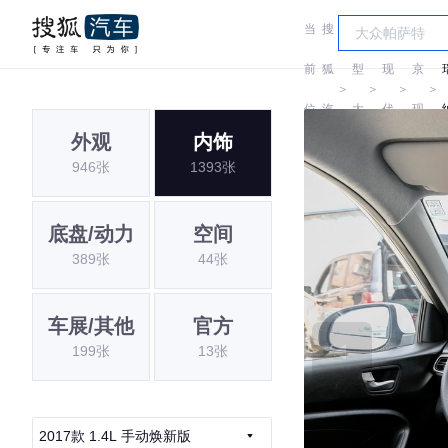
当
搜
车
北
前
狐
型
现
京
＞
＞
＞
＞
位
汽
大
代
现
外观
内饰
置:
车
全
代
946张
1393张
底盘/动力
空间
389张
44张
车展/其他
官方
199张
13张
2017款 1.4L 手动焕新版