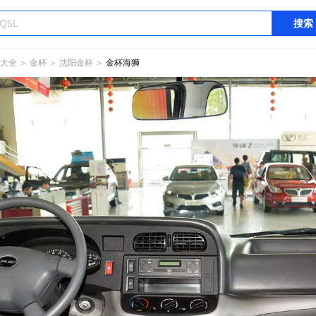
搜索
大全
＞
金杯
＞
沈阳金杯
＞
金杯海狮