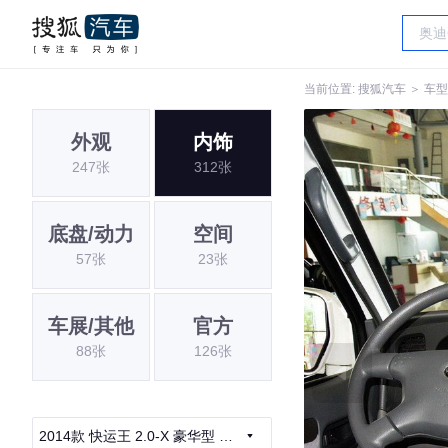
当前位置:
搜狐汽车
＞
车型
外观
内饰
247张
312张
底盘/动力
空间
57张
23张
车展/其他
官方
88张
126张
2014款 快运王 2.0-X 豪华型 国