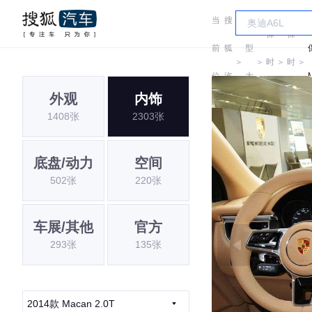
当
搜
车
保
保
前
狐
型
＞
＞
时
＞
时
＞
位
汽
大
捷
捷
外观
内饰
置:
车
全
1408张
2303张
底盘/动力
空间
502张
220张
车展/其他
官方
293张
135张
2014款 Macan 2.0T