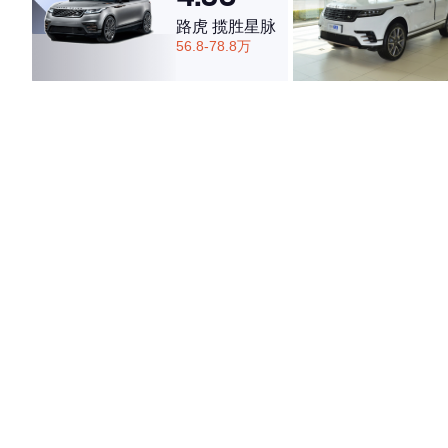
路虎 揽胜星脉
56.8-78.8万